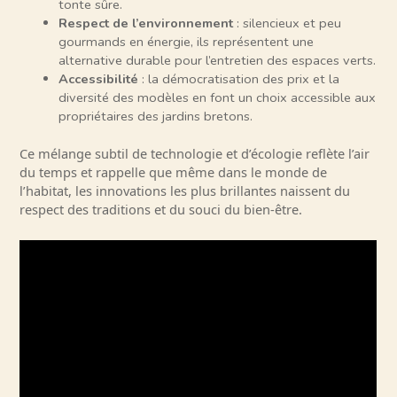
tonte sûre.
Respect de l’environnement
: silencieux et peu
gourmands en énergie, ils représentent une
alternative durable pour l’entretien des espaces verts.
Accessibilité
: la démocratisation des prix et la
diversité des modèles en font un choix accessible aux
propriétaires des jardins bretons.
Ce mélange subtil de technologie et d’écologie reflète l’air
du temps et rappelle que même dans le monde de
l’habitat, les innovations les plus brillantes naissent du
respect des traditions et du souci du bien-être.