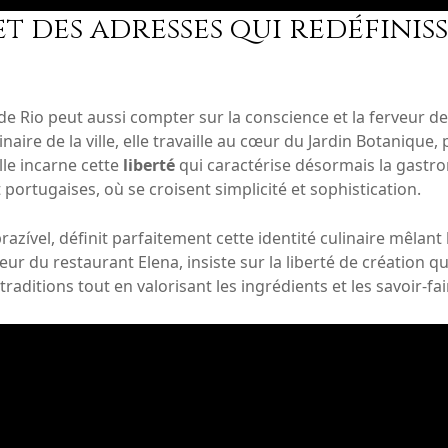
t des adresses qui redéfinis
 Rio peut aussi compter sur la conscience et la ferveur de
re de la ville, elle travaille au cœur du Jardin Botanique, pr
lle incarne cette
liberté
qui caractérise désormais la gastr
 portugaises, où se croisent simplicité et sophistication.
azível, définit parfaitement cette identité culinaire mêlant
r du restaurant Elena, insiste sur la liberté de création qu
 traditions tout en valorisant les ingrédients et les savoir-fai