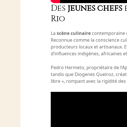
Des
jeunes chefs
e
Rio
La
scène culinaire
contemporaine de
Reconnue comme la conscience culinai
producteurs locaux et artisanaux. E
d’influences indigènes, africaines et
Pedro Hermeto, propriétaire de l’Apr
tandis que Diogenes Queiroz, créateu
libre », rompant avec la rigidité des