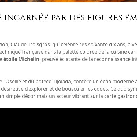
incarnée par des figures em
ion, Claude Troisgros, qui célèbre ses soixante-dix ans, a 
 technique française dans la palette colorée de la cuisine c
ne
étoile Michelin
, preuve éclatante de la reconnaissance in
’Oseille et du boteco Tijolada, confère un écho moderne à c
n désireuse d’explorer et de bousculer les codes. Ce duo sym
s un simple décor mais un acteur vibrant sur la carte gastr