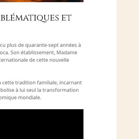
blématiques et
vécu plus de quarante-sept années à
arioca. Son établissement, Madame
ternationale de cette nouvelle
ette tradition familiale, incarnant
bolise à lui seul la transformation
onomique mondiale.