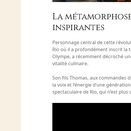
La métamorphose 
inspirantes
Personnage central de cette révolut
Rio où il a profondément inscrit la
Olympe, a récemment décroché u
vitalité culinaire.
Son fils Thomas, aux commandes de l
la voix et l’énergie d’une génératio
spectaculaire de Rio, qui n’est plu