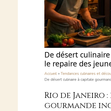
De désert culinair
le repaire des jeun
Accueil
Tendances culinaires et déco
De désert culinaire à capitale gourma
Rio de Janeiro 
gourmande in