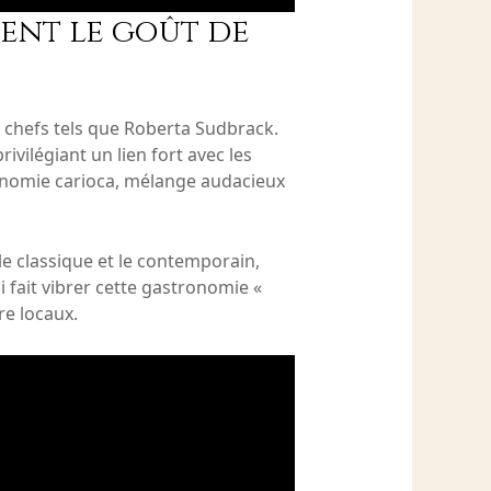
sent le goût de
 chefs tels que Roberta Sudbrack.
ivilégiant un lien fort avec les
onomie carioca, mélange audacieux
 le classique et le contemporain,
i fait vibrer cette gastronomie «
re locaux.