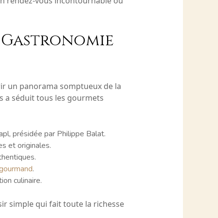
 Un rendez-vous incontournable où
n Gastronomie
frir un panorama somptueux de la
es a séduit tous les gourmets
l, présidée par Philippe Balat.
s et originales.
thentiques.
é gourmand
.
ion culinaire.
r simple qui fait toute la richesse