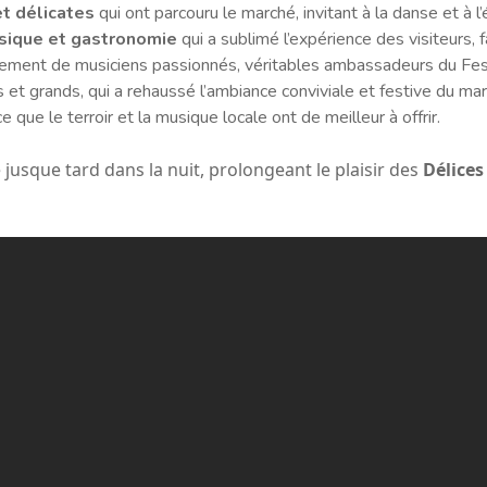
t délicates
qui ont parcouru le marché, invitant à la danse et à l
sique et gastronomie
qui a sublimé l’expérience des visiteurs,
ement de musiciens passionnés, véritables ambassadeurs du Festi
 et grands, qui a rehaussé l’ambiance conviviale et festive du mar
 que le terroir et la musique locale ont de meilleur à offrir.
usque tard dans la nuit, prolongeant le plaisir des
Délices