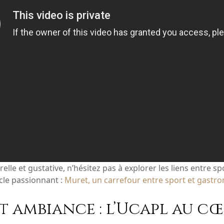
elle et gustative, n’hésitez pas à explorer les liens entre s
icle passionnant :
Muret, un carrefour entre sport et gastr
t ambiance : l’Ucapl au c