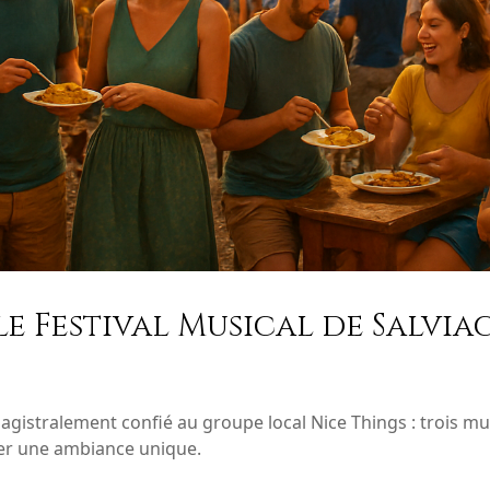
 le Festival Musical de Salvi
 magistralement confié au groupe local Nice Things : trois mu
éer une ambiance unique.