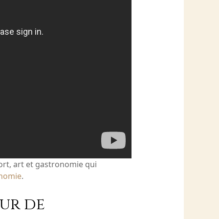
port, art et gastronomie qui
onomie
.
œur de