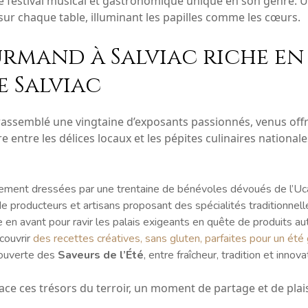
le festival musical et gastronomique unique en son genre.
s sur chaque table, illuminant les papilles comme les cœurs.
rmand à Salviac riche e
e Salviac
 rassemblé une vingtaine d’exposants passionnés, venus of
 entre les délices locaux et les pépites culinaires national
ment dressées par une trentaine de bénévoles dévoués de l’Ucap
e producteurs et artisans proposant des spécialités traditionnelle
 en avant pour ravir les palais exigeants en quête de produits au
couvrir
des recettes créatives, sans gluten, parfaites pour un ét
écouverte des
Saveurs de l’Été
, entre fraîcheur, tradition et innovat
ce ces trésors du terroir, un moment de partage et de plaisi